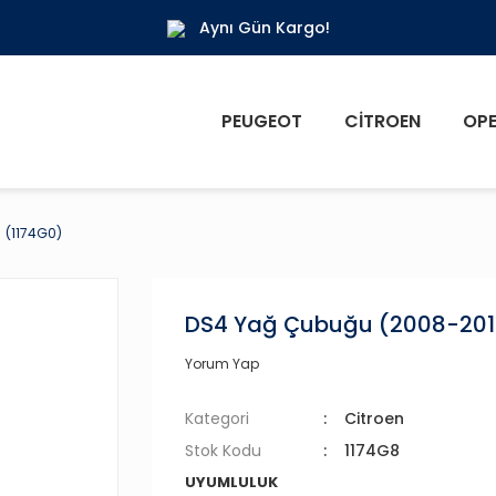
Aynı Gün Kargo!
PEUGEOT
CITROEN
OPE
 (1174G0)
DS4 Yağ Çubuğu (2008-2015)
Yorum Yap
Kategori
Citroen
Stok Kodu
1174G8
UYUMLULUK