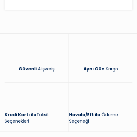
Bu ürüne ilk yorumu siz yapın!
Yorum Yaz
Güvenli
Alışveriş
Aynı Gün
Kargo
Kredi Kartı ile
Taksit
Havale/Eft ile
Ödeme
Seçenekleri
Seçeneği