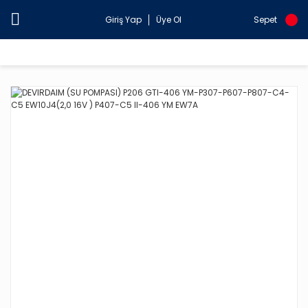
Giriş Yap
Üye Ol
Sepet