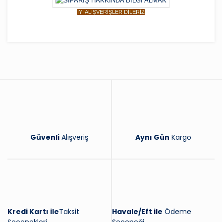
İYİ ALIŞVERİŞLER DİLERİZ
Bu ürüne ilk yorumu siz yapın!
Yorum Yaz
Güvenli
Alışveriş
Aynı Gün
Kargo
Kredi Kartı ile
Taksit
Havale/Eft ile
Ödeme