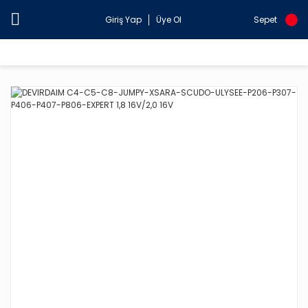
Giriş Yap
Üye Ol
Sepet