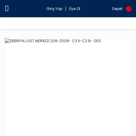
Giriş Yap
Üye Ol
Sepet