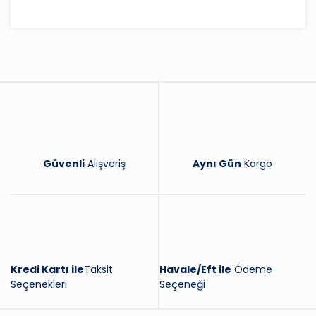
Bu ürüne ilk yorumu siz yapın!
Yorum Yaz
Güvenli
Alışveriş
Aynı Gün
Kargo
Kredi Kartı ile
Taksit
Havale/Eft ile
Ödeme
Seçenekleri
Seçeneği