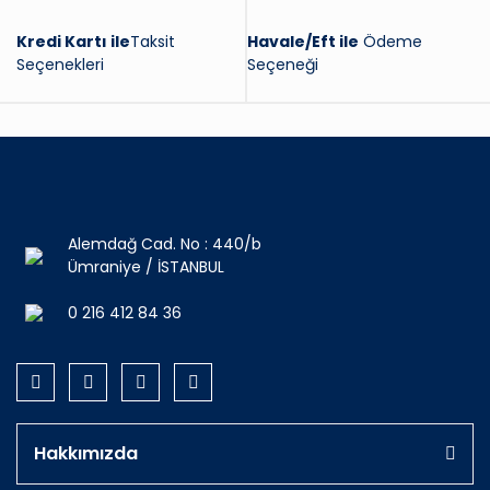
Kredi Kartı ile
Taksit
Havale/Eft ile
Ödeme
Seçenekleri
Seçeneği
Alemdağ Cad. No : 440/b
Ümraniye / İSTANBUL
0 216 412 84 36
Hakkımızda