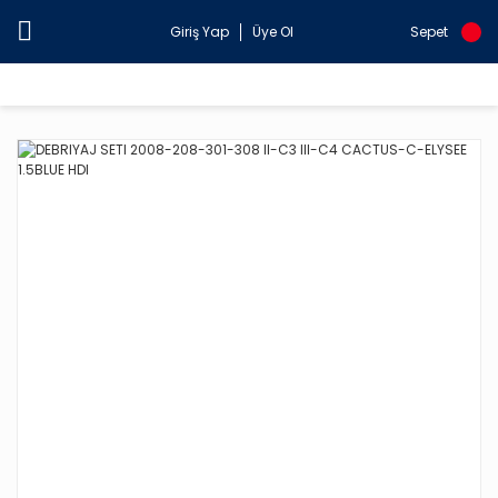
Giriş Yap
Üye Ol
Sepet