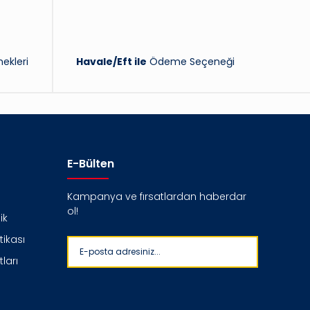
ekleri
Havale/Eft ile
Ödeme Seçeneği
E-Bülten
Kampanya ve fırsatlardan haberdar
ol!
ik
itikası
ları