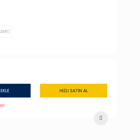
 EKLE
HIZLI SATIN AL
ri