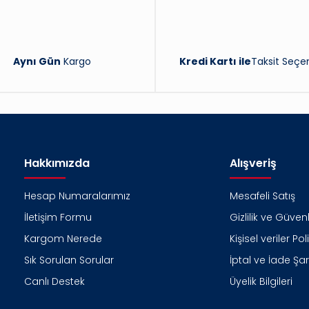
Aynı Gün
Kargo
Kredi Kartı ile
Taksit Seçen
Hakkımızda
Alışveriş
Hesap Numaralarımız
Mesafeli Satış
İletişim Formu
Gizlilik ve Güvenl
Kargom Nerede
Kişisel veriler Pol
Sık Sorulan Sorular
İptal ve İade Şart
Canlı Destek
Üyelik Bilgileri