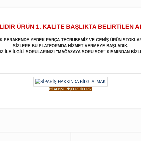
İDİR ÜRÜN 1. KALİTE BAŞLIKTA BELİRTİLEN 
LIK PERAKENDE YEDEK PARÇA TECRÜBEMİZ VE GENİŞ ÜRÜN STOKLA
SİZLERE BU PLATFORMDA HİZMET VERMEYE BAŞLADIK.
 İLE İLGİLİ SORULARINIZI ''MAĞAZAYA SORU SOR'' KISMINDAN BİZL
İYİ ALIŞVERİŞLER DİLERİZ
Bu ürüne ilk yorumu siz yapın!
Yorum Yaz