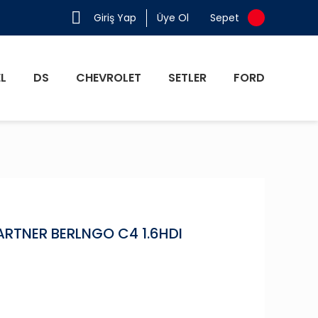
Giriş Yap
Üye Ol
Sepet
L
DS
CHEVROLET
SETLER
FORD
ARTNER BERLNGO C4 1.6HDI