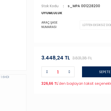
Stok Kodu
s_MPA 001228200
UYUMLULUK
ARAÇ ŞASE
NUMARASI
3.448,24 TL
3.831,38 TL
SEPETE
326,66 TL
'den başlayan taksit seçenekle