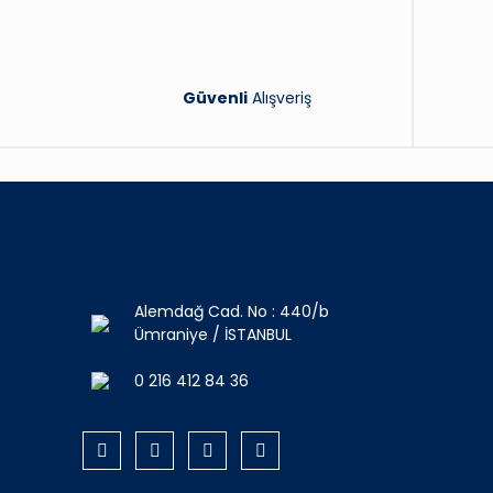
Güvenli
Alışveriş
Alemdağ Cad. No : 440/b
Ümraniye / İSTANBUL
0 216 412 84 36