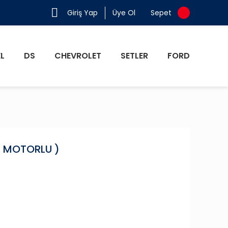
Giriş Yap
Üye Ol
Sepet
L
DS
CHEVROLET
SETLER
FORD
( MOTORLU )