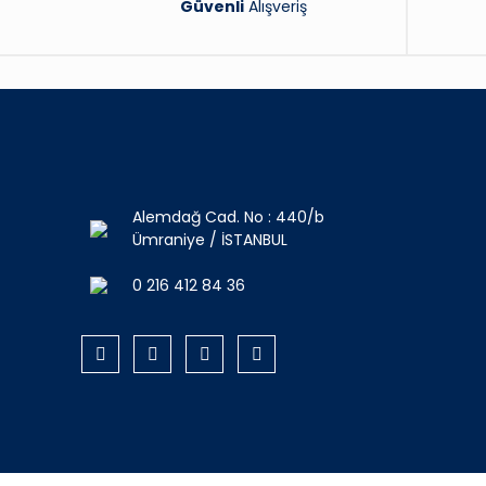
Güvenli
Alışveriş
Alemdağ Cad. No : 440/b
Ümraniye / İSTANBUL
0 216 412 84 36