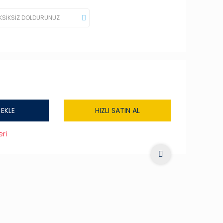
 EKLE
HIZLI SATIN AL
ri