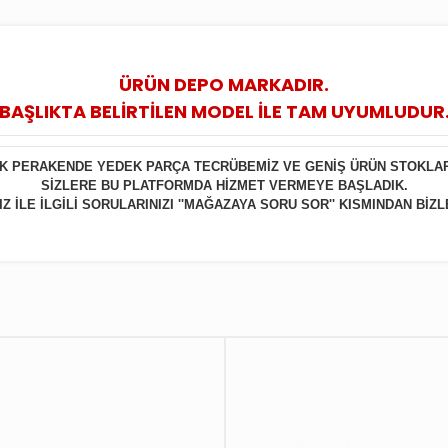
ÜRÜN DEPO MARKADIR.
BAŞLIKTA BELİRTİLEN MODEL İLE TAM UYUMLUDUR
LIK PERAKENDE YEDEK PARÇA TECRÜBEMİZ VE GENİŞ ÜRÜN STOKLA
SİZLERE BU PLATFORMDA HİZMET VERMEYE BAŞLADIK.
 İLE İLGİLİ SORULARINIZI ''MAĞAZAYA SORU SOR'' KISMINDAN BİZL
Bu ürüne ilk yorumu siz yapın!
Yorum Yaz