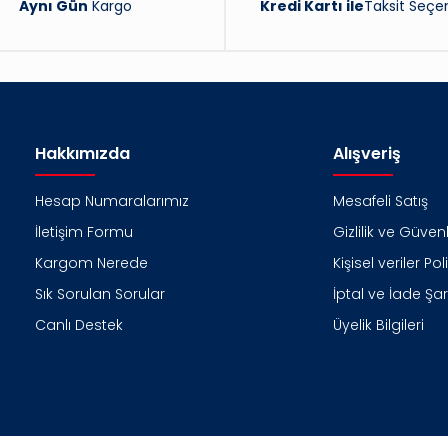
Aynı Gün
Kargo
Kredi Kartı ile
Taksit Seçen
Hakkımızda
Alışveriş
Hesap Numaralarımız
Mesafeli Satış
İletişim Formu
Gizlilik ve Güvenl
Kargom Nerede
Kişisel veriler Pol
Sık Sorulan Sorular
İptal ve İade Şart
Canlı Destek
Üyelik Bilgileri