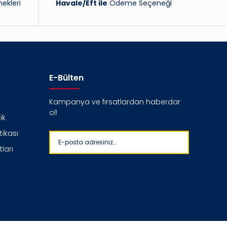
ekleri
Havale/Eft ile
Ödeme Seçeneği
E-Bülten
Kampanya ve fırsatlardan haberdar
ol!
ik
itikası
ları