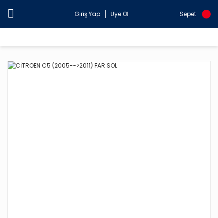
Giriş Yap
Üye Ol
Sepet