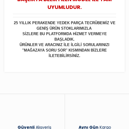
UYUMLUDUR.
25 YILLIK PERAKENDE YEDEK PARÇA TECRÜBEMİZ VE
GENİŞ ÜRÜN STOKLARIMIZLA
SİZLERE BU PLATFORMDA HİZMET VERMEYE
BAŞLADIK.
ÜRÜNLER VE ARACINIZ İLE İLGİLİ SORULARINIZI
''MAĞAZAYA SORU SOR'' KISMINDAN BİZLERE
İLETEBİLİRSİNİZ.
Bu ürüne ilk yorumu siz yapın!
Yorum Yaz
Güvenli
Alışveriş
Aynı Gün
Kargo