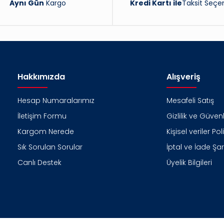
Aynı Gün
Kargo
Kredi Kartı ile
Taksit Seçen
Hakkımızda
Alışveriş
Hesap Numaralarımız
Mesafeli Satış
İletişim Formu
Gizlilik ve Güvenl
Kargom Nerede
Kişisel veriler Pol
Sık Sorulan Sorular
İptal ve İade Şart
Canlı Destek
Üyelik Bilgileri