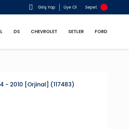
Giriş Yap
Üye Ol
Sepet
L
DS
CHEVROLET
SETLER
FORD
- 2010 [Orjinal] (117483)