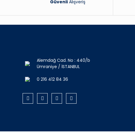
Güvenli
Alışveriş
Alemdağ Cad. No : 440/b
Ümraniye / İSTANBUL
0 216 412 84 36