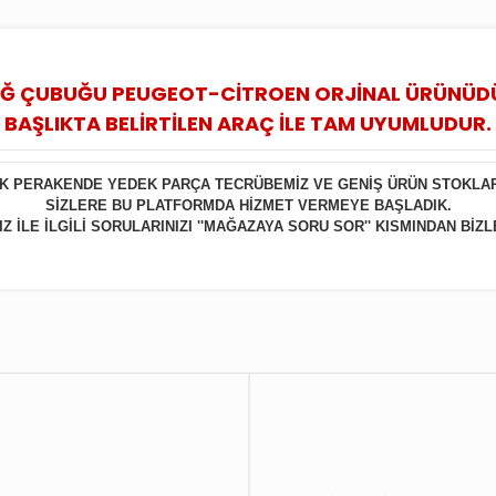
Ğ ÇUBUĞU PEUGEOT-CİTROEN ORJİNAL ÜRÜNÜD
BAŞLIKTA BELİRTİLEN ARAÇ İLE TAM UYUMLUDUR.
LIK PERAKENDE YEDEK PARÇA TECRÜBEMİZ VE GENİŞ ÜRÜN STOKLA
SİZLERE BU PLATFORMDA HİZMET VERMEYE BAŞLADIK.
 İLE İLGİLİ SORULARINIZI ''MAĞAZAYA SORU SOR'' KISMINDAN BİZL
Bu ürüne ilk yorumu siz yapın!
Yorum Yaz