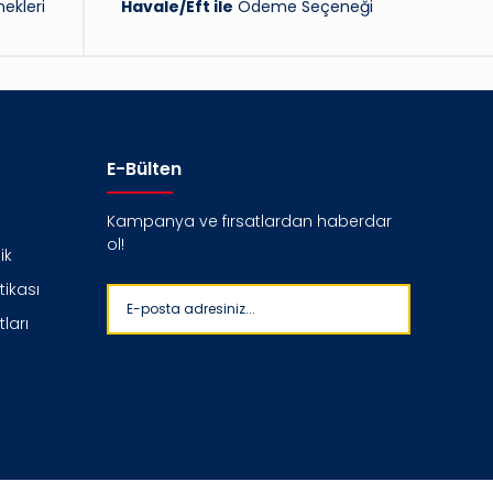
ekleri
Havale/Eft ile
Ödeme Seçeneği
E-Bülten
Kampanya ve fırsatlardan haberdar
ol!
ik
itikası
ları