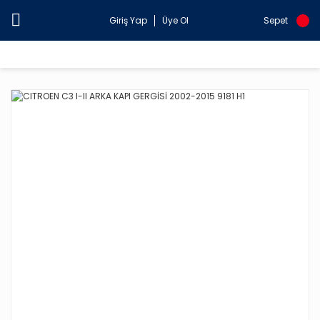
Giriş Yap
Üye Ol
Sepet