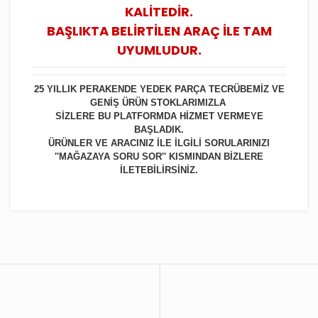
KALİTEDİR.
BAŞLIKTA BELİRTİLEN ARAÇ İLE TAM
UYUMLUDUR.
25 YILLIK PERAKENDE YEDEK PARÇA TECRÜBEMİZ VE
GENİŞ ÜRÜN STOKLARIMIZLA
SİZLERE BU PLATFORMDA HİZMET VERMEYE
BAŞLADIK.
ÜRÜNLER VE ARACINIZ İLE İLGİLİ SORULARINIZI
''MAĞAZAYA SORU SOR'' KISMINDAN BİZLERE
İLETEBİLİRSİNİZ.
Bu ürüne ilk yorumu siz yapın!
Yorum Yaz