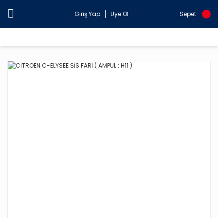
Giriş Yap
Üye Ol
Sepet