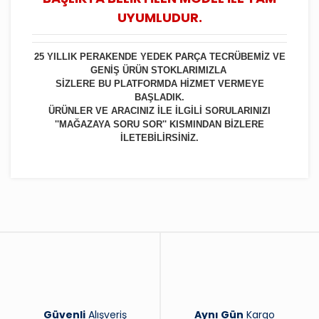
UYUMLUDUR.
25 YILLIK PERAKENDE YEDEK PARÇA TECRÜBEMİZ VE
GENİŞ ÜRÜN STOKLARIMIZLA
SİZLERE BU PLATFORMDA HİZMET VERMEYE
BAŞLADIK.
ÜRÜNLER VE ARACINIZ İLE İLGİLİ SORULARINIZI
''MAĞAZAYA SORU SOR'' KISMINDAN BİZLERE
İLETEBİLİRSİNİZ.
Bu ürüne ilk yorumu siz yapın!
Yorum Yaz
Güvenli
Alışveriş
Aynı Gün
Kargo