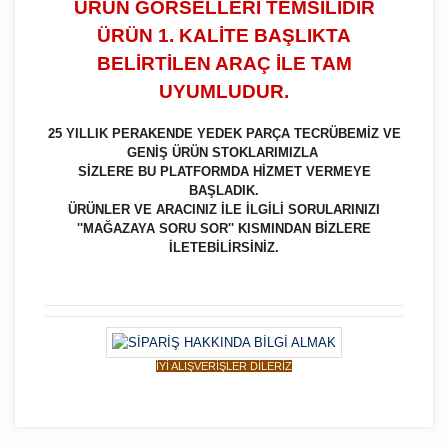
ÜRÜN GÖRSELLERİ TEMSİLİDİR
ÜRÜN 1. KALİTE BAŞLIKTA
BELİRTİLEN ARAÇ İLE TAM
UYUMLUDUR.
25 YILLIK PERAKENDE YEDEK PARÇA TECRÜBEMİZ VE
GENİŞ ÜRÜN STOKLARIMIZLA
SİZLERE BU PLATFORMDA HİZMET VERMEYE
BAŞLADIK.
ÜRÜNLER VE ARACINIZ İLE İLGİLİ SORULARINIZI
''MAĞAZAYA SORU SOR'' KISMINDAN BİZLERE
İLETEBİLİRSİNİZ.
İYİ ALIŞVERİŞLER DİLERİZ
Bu ürüne ilk yorumu siz yapın!