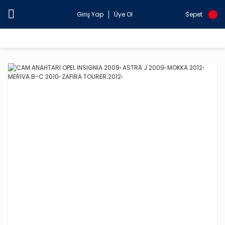
Giriş Yap
Üye Ol
Sepet