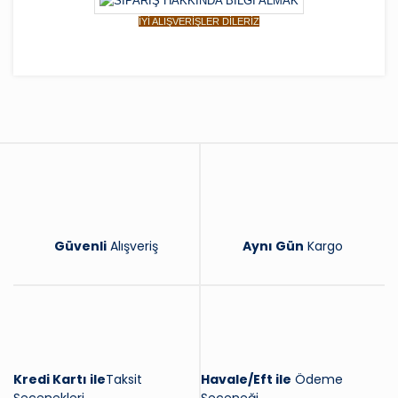
İYİ ALIŞVERİŞLER DİLERİZ
Bu ürüne ilk yorumu siz yapın!
Yorum Yaz
Güvenli
Alışveriş
Aynı Gün
Kargo
Kredi Kartı ile
Taksit
Havale/Eft ile
Ödeme