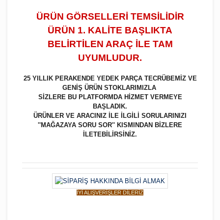
ÜRÜN GÖRSELLERİ TEMSİLİDİR
ÜRÜN 1. KALİTE BAŞLIKTA
BELİRTİLEN ARAÇ İLE TAM
UYUMLUDUR.
25 YILLIK PERAKENDE YEDEK PARÇA TECRÜBEMİZ VE
GENİŞ ÜRÜN STOKLARIMIZLA
SİZLERE BU PLATFORMDA HİZMET VERMEYE
BAŞLADIK.
ÜRÜNLER VE ARACINIZ İLE İLGİLİ SORULARINIZI
''MAĞAZAYA SORU SOR'' KISMINDAN BİZLERE
İLETEBİLİRSİNİZ.
İYİ ALIŞVERİŞLER DİLERİZ
Bu ürüne ilk yorumu siz yapın!