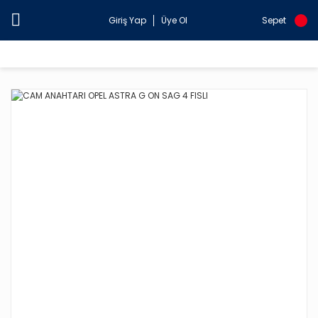
Giriş Yap
Üye Ol
Sepet