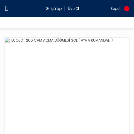
Giriş Yap
Üye Ol
Sepet