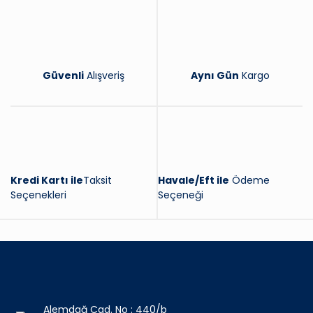
Güvenli
Alışveriş
Aynı Gün
Kargo
Kredi Kartı ile
Taksit
Havale/Eft ile
Ödeme
Seçenekleri
Seçeneği
Alemdağ Cad. No : 440/b