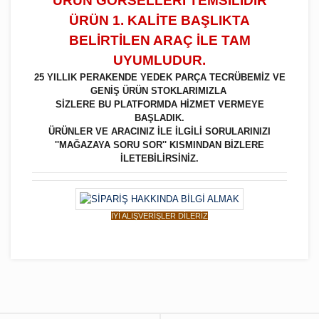
ÜRÜN GÖRSELLERİ TEMSİLİDİR
ÜRÜN 1. KALİTE BAŞLIKTA
BELİRTİLEN ARAÇ İLE TAM
UYUMLUDUR.
25 YILLIK PERAKENDE YEDEK PARÇA TECRÜBEMİZ VE
GENİŞ ÜRÜN STOKLARIMIZLA
SİZLERE BU PLATFORMDA HİZMET VERMEYE
BAŞLADIK.
ÜRÜNLER VE ARACINIZ İLE İLGİLİ SORULARINIZI
''MAĞAZAYA SORU SOR'' KISMINDAN BİZLERE
İLETEBİLİRSİNİZ.
İYİ ALIŞVERİŞLER DİLERİZ
Bu ürüne ilk yorumu siz yapın!
Yorum Yaz