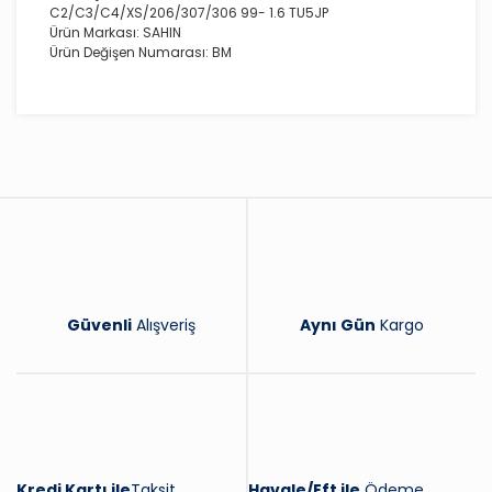
C2/C3/C4/XS/206/307/306 99- 1.6 TU5JP
Ürün Markası: SAHIN
Ürün Değişen Numarası: BM
Bu ürüne ilk yorumu siz yapın!
Yorum Yaz
Güvenli
Alışveriş
Aynı Gün
Kargo
Kredi Kartı ile
Taksit
Havale/Eft ile
Ödeme