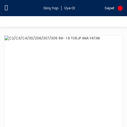
Giriş Yap
Üye Ol
Sepet