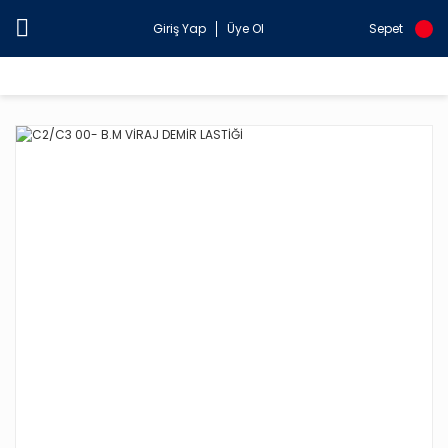
Giriş Yap
Üye Ol
Sepet