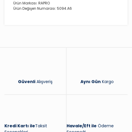
Ürün Markası: RAPRO
Ürün Değişen Numarası: 5094.A6
Bu ürüne ilk yorumu siz yapın!
Yorum Yaz
Güvenli
Alışveriş
Aynı Gün
Kargo
Kredi Kartı ile
Taksit
Havale/Eft ile
Ödeme