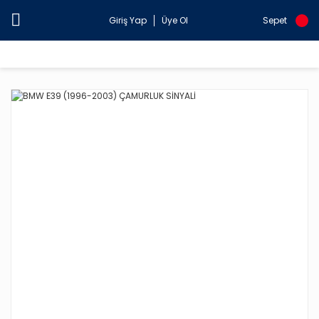
Giriş Yap
Üye Ol
Sepet