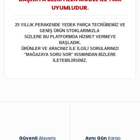
UYUMLUDUR.
25 YILLIK PERAKENDE YEDEK PARÇA TECRÜBEMİZ VE
GENİŞ ÜRÜN STOKLARIMIZLA
SİZLERE BU PLATFORMDA HİZMET VERMEYE
BAŞLADIK.
ÜRÜNLER VE ARACINIZ İLE İLGİLİ SORULARINIZI
''MAĞAZAYA SORU SOR'' KISMINDAN BİZLERE
İLETEBİLİRSİNİZ.
Bu ürüne ilk yorumu siz yapın!
Yorum Yaz
Güvenli
Alışveriş
Aynı Gün
Kargo