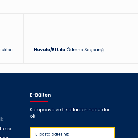
ekleri
Havale/Eft ile
Ödeme Seçeneği
E-Bülten
Kampanya ve fırsatlardan haberdar
ol!
ik
itikası