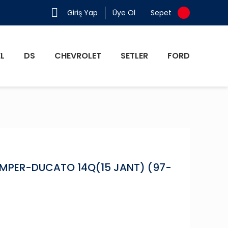
Giriş Yap
Üye Ol
Sepet
L
DS
CHEVROLET
SETLER
FORD
MPER-DUCATO 14Q(15 JANT) (97-