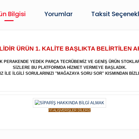
ün Bilgisi
Yorumlar
Taksit Seçenekl
İDİR ÜRÜN 1. KALİTE BAŞLIKTA BELİRTİLEN 
LIK PERAKENDE YEDEK PARÇA TECRÜBEMİZ VE GENİŞ ÜRÜN STOKLA
SİZLERE BU PLATFORMDA HİZMET VERMEYE BAŞLADIK.
 İLE İLGİLİ SORULARINIZI ''MAĞAZAYA SORU SOR'' KISMINDAN BİZL
İYİ ALIŞVERİŞLER DİLERİZ
Bu ürüne ilk yorumu siz yapın!