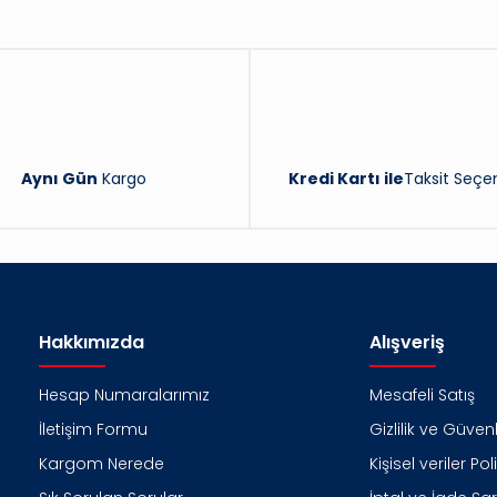
Yorum Yaz
Aynı Gün
Kargo
Kredi Kartı ile
Taksit Seçen
Hakkımızda
Alışveriş
Hesap Numaralarımız
Mesafeli Satış
İletişim Formu
Gizlilik ve Güvenl
Kargom Nerede
Kişisel veriler Pol