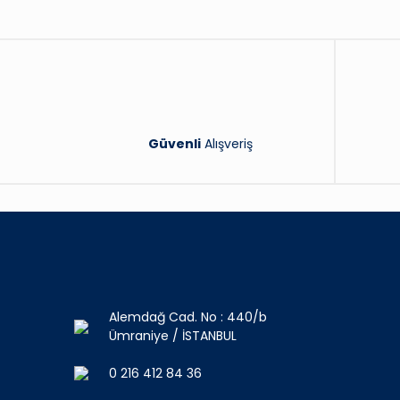
Güvenli
Alışveriş
Alemdağ Cad. No : 440/b
Ümraniye / İSTANBUL
0 216 412 84 36