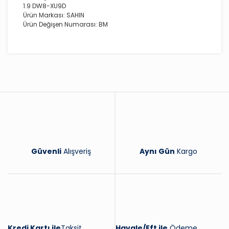
1.9 DW8-XU9D
Ürün Markası: SAHIN
Ürün Değişen Numarası: BM
Bu ürüne ilk yorumu siz yapın!
Yorum Yaz
Güvenli
Alışveriş
Aynı Gün
Kargo
Kredi Kartı ile
Taksit
Havale/Eft ile
Ödeme