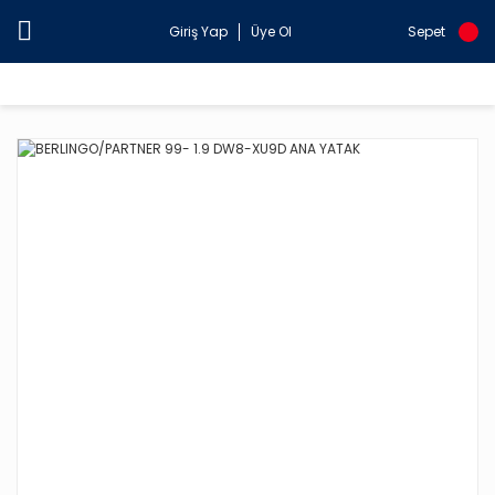
Giriş Yap
Üye Ol
Sepet