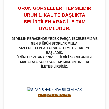
ÜRÜN GÖRSELLERİ TEMSİLİDİR
ÜRÜN 1. KALİTE BAŞLIKTA
BELİRTİLEN ARAÇ İLE TAM
UYUMLUDUR.
25 YILLIK PERAKENDE YEDEK PARÇA TECRÜBEMİZ VE
GENİŞ ÜRÜN STOKLARIMIZLA
SİZLERE BU PLATFORMDA HİZMET VERMEYE
BAŞLADIK.
ÜRÜNLER VE ARACINIZ İLE İLGİLİ SORULARINIZI
''MAĞAZAYA SORU SOR'' KISMINDAN BİZLERE
İLETEBİLİRSİNİZ.
İYİ ALIŞVERİŞLER DİLERİZ
Bu ürüne ilk yorumu siz yapın!