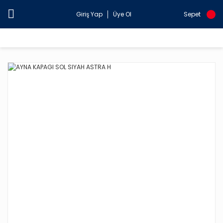
Giriş Yap
Üye Ol
Sepet