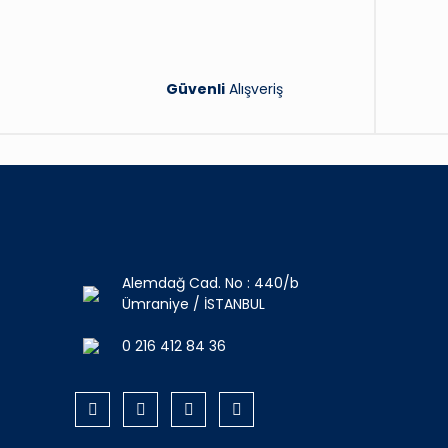
Güvenli
Alışveriş
Alemdağ Cad. No : 440/b
Ümraniye / İSTANBUL
0 216 412 84 36