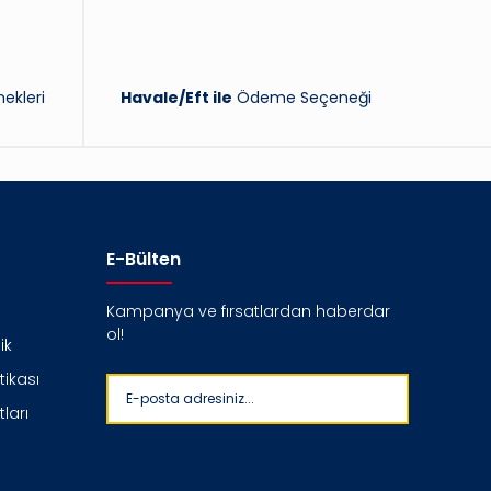
ekleri
Havale/Eft ile
Ödeme Seçeneği
E-Bülten
Kampanya ve fırsatlardan haberdar
ol!
ik
itikası
ları