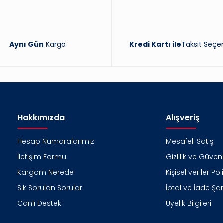
Aynı Gün
Kargo
Kredi Kartı ile
Taksit Seçen
Hakkımızda
Alışveriş
Hesap Numaralarımız
Mesafeli Satış
İletişim Formu
Gizlilik ve Güvenl
Kargom Nerede
Kişisel veriler Pol
Sık Sorulan Sorular
İptal ve İade Şart
Canlı Destek
Üyelik Bilgileri