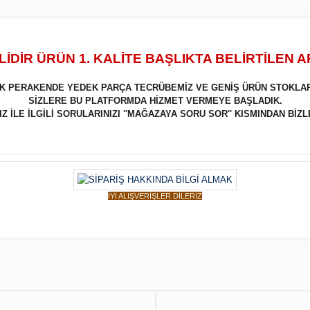
İDİR ÜRÜN 1. KALİTE BAŞLIKTA BELİRTİLEN 
LIK PERAKENDE YEDEK PARÇA TECRÜBEMİZ VE GENİŞ ÜRÜN STOKLA
SİZLERE BU PLATFORMDA HİZMET VERMEYE BAŞLADIK.
 İLE İLGİLİ SORULARINIZI ''MAĞAZAYA SORU SOR'' KISMINDAN BİZL
İYİ ALIŞVERİŞLER DİLERİZ
Bu ürüne ilk yorumu siz yapın!
Yorum Yaz