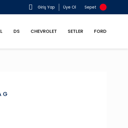
Giriş Yap
Üye Ol
Sepet
L
DS
CHEVROLET
SETLER
FORD
A G