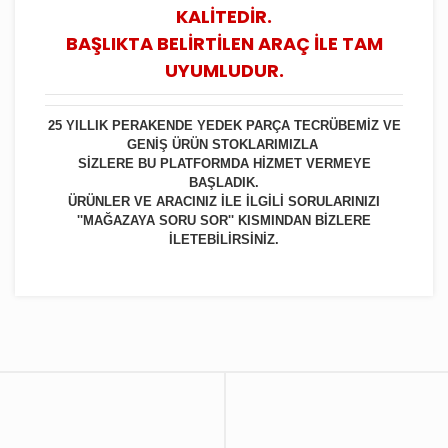
KALİTEDİR.
BAŞLIKTA BELİRTİLEN ARAÇ İLE TAM
UYUMLUDUR.
25 YILLIK PERAKENDE YEDEK PARÇA TECRÜBEMİZ VE
GENİŞ ÜRÜN STOKLARIMIZLA
SİZLERE BU PLATFORMDA HİZMET VERMEYE
BAŞLADIK.
ÜRÜNLER VE ARACINIZ İLE İLGİLİ SORULARINIZI
''MAĞAZAYA SORU SOR'' KISMINDAN BİZLERE
İLETEBİLİRSİNİZ.
Bu ürüne ilk yorumu siz yapın!
Yorum Yaz