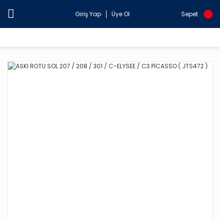
Giriş Yap
Üye Ol
Sepet