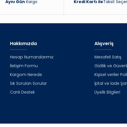
Aynı Gün
Kargo
Kredi Kartı ile
Taksit Seçen
Hakkımızda
Alışveriş
Hesap Numaralarımız
Mesafeli Satış
İletişim Formu
Gizlilik ve Güvenl
Kargom Nerede
Kişisel veriler Pol
Sık Sorulan Sorular
İptal ve İade Şart
Canlı Destek
Üyelik Bilgileri