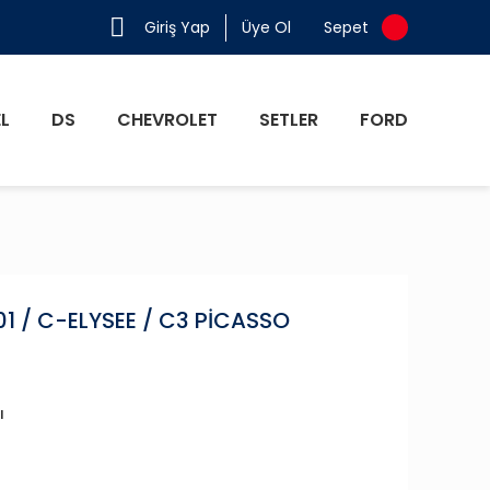
Giriş Yap
Üye Ol
Sepet
L
DS
CHEVROLET
SETLER
FORD
01 / C-ELYSEE / C3 PİCASSO
ı