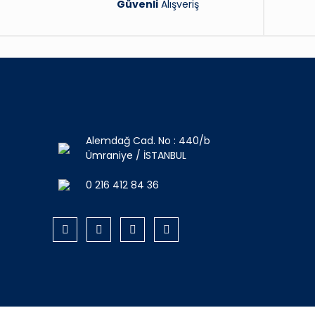
Güvenli
Alışveriş
Alemdağ Cad. No : 440/b
Ümraniye / İSTANBUL
0 216 412 84 36