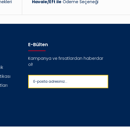
ekleri
Havale/Eft ile
Ödeme Seçeneği
E-Bülten
Kampanya ve fırsatlardan haberdar
ol!
ik
itikası
ları