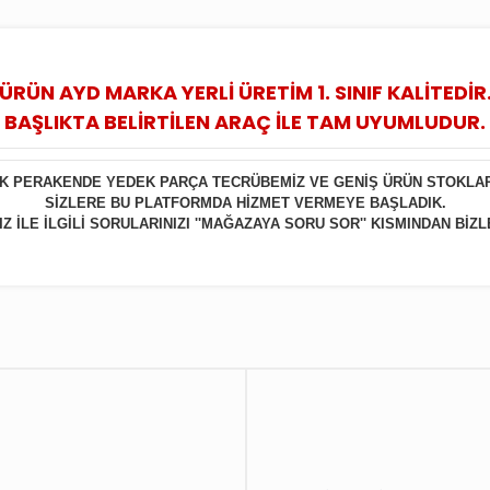
ÜRÜN AYD MARKA YERLİ ÜRETİM 1. SINIF KALİTEDİR
BAŞLIKTA BELİRTİLEN ARAÇ İLE TAM UYUMLUDUR.
LIK PERAKENDE YEDEK PARÇA TECRÜBEMİZ VE GENİŞ ÜRÜN STOKLA
SİZLERE BU PLATFORMDA HİZMET VERMEYE BAŞLADIK.
 İLE İLGİLİ SORULARINIZI ''MAĞAZAYA SORU SOR'' KISMINDAN BİZL
Bu ürüne ilk yorumu siz yapın!
Yorum Yaz