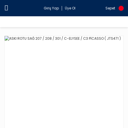
Giriş Yap
Üye Ol
Sepet