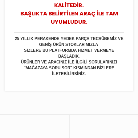
KALİTEDİR.
BAŞLIKTA BELİRTİLEN ARAÇ İLE TAM
UYUMLUDUR.
25 YILLIK PERAKENDE YEDEK PARÇA TECRÜBEMİZ VE
GENİŞ ÜRÜN STOKLARIMIZLA
SİZLERE BU PLATFORMDA HİZMET VERMEYE
BAŞLADIK.
ÜRÜNLER VE ARACINIZ İLE İLGİLİ SORULARINIZI
''MAĞAZAYA SORU SOR'' KISMINDAN BİZLERE
İLETEBİLİRSİNİZ.
Bu ürüne ilk yorumu siz yapın!
Yorum Yaz