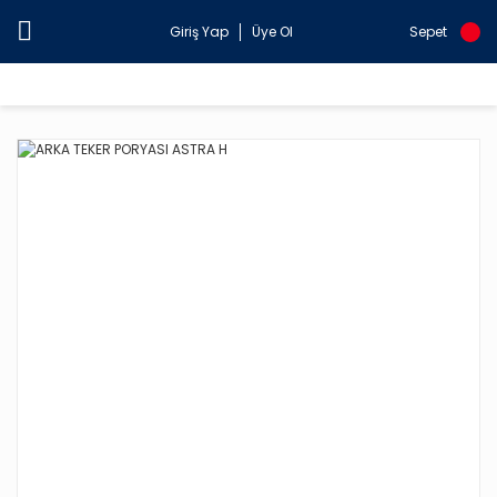
Giriş Yap
Üye Ol
Sepet