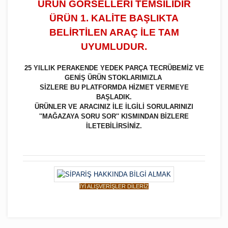
ÜRÜN GÖRSELLERİ TEMSİLİDİR
ÜRÜN 1. KALİTE BAŞLIKTA
BELİRTİLEN ARAÇ İLE TAM
UYUMLUDUR.
25 YILLIK PERAKENDE YEDEK PARÇA TECRÜBEMİZ VE
GENİŞ ÜRÜN STOKLARIMIZLA
SİZLERE BU PLATFORMDA HİZMET VERMEYE
BAŞLADIK.
ÜRÜNLER VE ARACINIZ İLE İLGİLİ SORULARINIZI
''MAĞAZAYA SORU SOR'' KISMINDAN BİZLERE
İLETEBİLİRSİNİZ.
İYİ ALIŞVERİŞLER DİLERİZ
Bu ürüne ilk yorumu siz yapın!