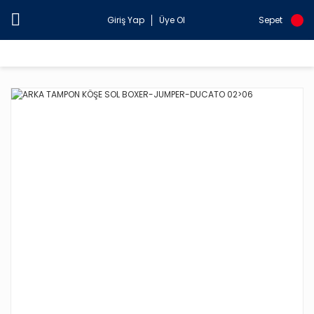
Giriş Yap
Üye Ol
Sepet