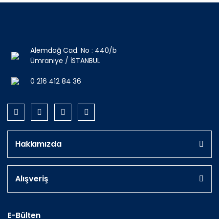
Alemdağ Cad. No : 440/b
Ümraniye / İSTANBUL
0 216 412 84 36
Hakkımızda
Alışveriş
E-Bülten