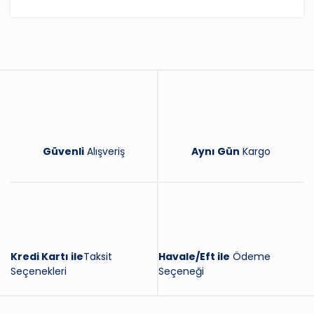
Bu ürüne ilk yorumu siz yapın!
Yorum Yaz
Güvenli
Alışveriş
Aynı Gün
Kargo
Kredi Kartı ile
Taksit
Havale/Eft ile
Ödeme
Seçenekleri
Seçeneği