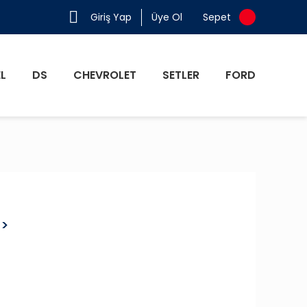
Giriş Yap
Üye Ol
Sepet
L
DS
CHEVROLET
SETLER
FORD
5>