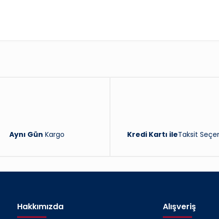
Bu ürüne ilk yorumu siz yapın!
Yorum Yaz
Aynı Gün
Kargo
Kredi Kartı ile
Taksit Seçen
Hakkımızda
Alışveriş