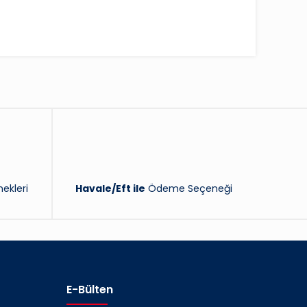
ekleri
Havale/Eft ile
Ödeme Seçeneği
E-Bülten