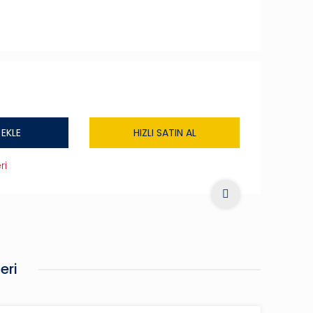
 EKLE
HIZLI SATIN AL
ri
eri