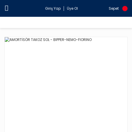
Giriş Yap
Üye Ol
Sepet