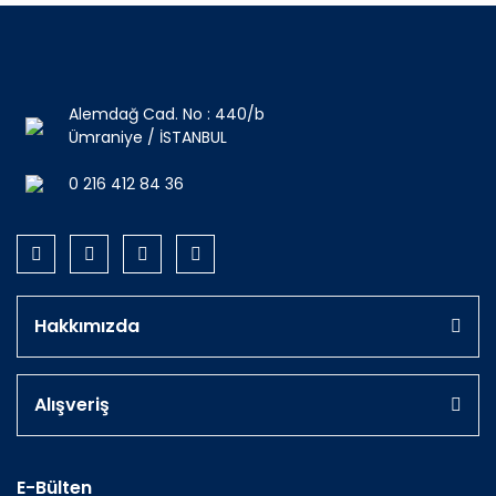
Alemdağ Cad. No : 440/b
Ümraniye / İSTANBUL
0 216 412 84 36
Hakkımızda
Alışveriş
E-Bülten