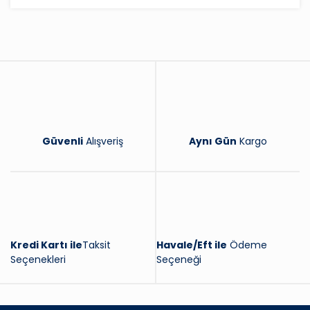
Bu ürüne ilk yorumu siz yapın!
Yorum Yaz
Güvenli
Alışveriş
Aynı Gün
Kargo
Kredi Kartı ile
Taksit
Havale/Eft ile
Ödeme
Seçenekleri
Seçeneği