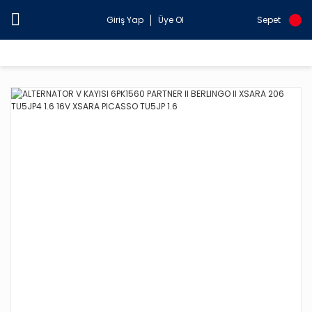
Giriş Yap
Üye Ol
Sepet