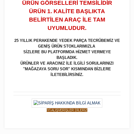
ÜRÜN GÖRSELLERİ TEMSİLİDİR
ÜRÜN 1. KALİTE BAŞLIKTA
BELİRTİLEN ARAÇ İLE TAM
UYUMLUDUR.
25 YILLIK PERAKENDE YEDEK PARÇA TECRÜBEMİZ VE
GENİŞ ÜRÜN STOKLARIMIZLA
SİZLERE BU PLATFORMDA HİZMET VERMEYE
BAŞLADIK.
ÜRÜNLER VE ARACINIZ İLE İLGİLİ SORULARINIZI
''MAĞAZAYA SORU SOR'' KISMINDAN BİZLERE
İLETEBİLİRSİNİZ.
İYİ ALIŞVERİŞLER DİLERİZ
Bu ürüne ilk yorumu siz yapın!