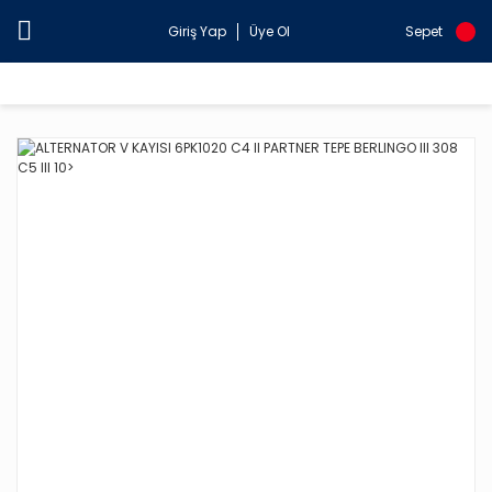
Giriş Yap
Üye Ol
Sepet