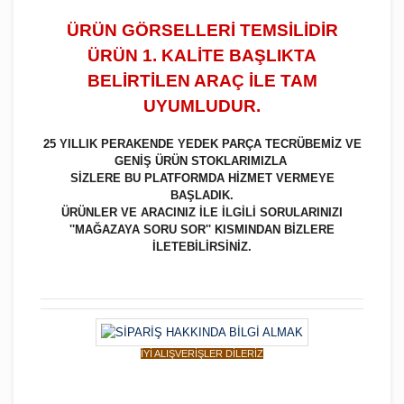
ÜRÜN GÖRSELLERİ TEMSİLİDİR
ÜRÜN 1. KALİTE BAŞLIKTA
BELİRTİLEN ARAÇ İLE TAM
UYUMLUDUR.
25 YILLIK PERAKENDE YEDEK PARÇA TECRÜBEMİZ VE
GENİŞ ÜRÜN STOKLARIMIZLA
SİZLERE BU PLATFORMDA HİZMET VERMEYE
BAŞLADIK.
ÜRÜNLER VE ARACINIZ İLE İLGİLİ SORULARINIZI
''MAĞAZAYA SORU SOR'' KISMINDAN BİZLERE
İLETEBİLİRSİNİZ.
İYİ ALIŞVERİŞLER DİLERİZ
Bu ürüne ilk yorumu siz yapın!