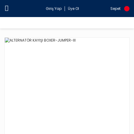
Giriş Yap
Üye Ol
Sepet