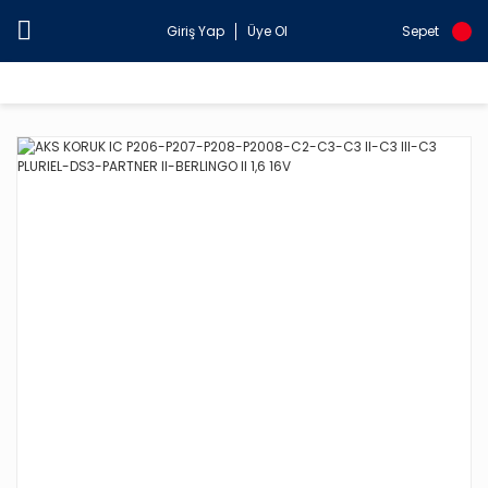
Giriş Yap
Üye Ol
Sepet