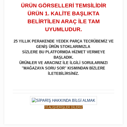
ÜRÜN GÖRSELLERİ TEMSİLİDİR
ÜRÜN 1. KALİTE BAŞLIKTA
BELİRTİLEN ARAÇ İLE TAM
UYUMLUDUR.
25 YILLIK PERAKENDE YEDEK PARÇA TECRÜBEMİZ VE
GENİŞ ÜRÜN STOKLARIMIZLA
SİZLERE BU PLATFORMDA HİZMET VERMEYE
BAŞLADIK.
ÜRÜNLER VE ARACINIZ İLE İLGİLİ SORULARINIZI
''MAĞAZAYA SORU SOR'' KISMINDAN BİZLERE
İLETEBİLİRSİNİZ.
İYİ ALIŞVERİŞLER DİLERİZ
Bu ürüne ilk yorumu siz yapın!