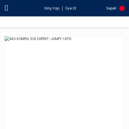
Giriş Yap
Üye Ol
Sepet