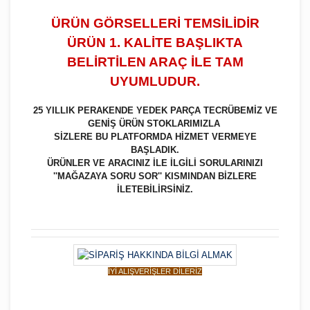
ÜRÜN GÖRSELLERİ TEMSİLİDİR
ÜRÜN 1. KALİTE BAŞLIKTA
BELİRTİLEN ARAÇ İLE TAM
UYUMLUDUR.
25 YILLIK PERAKENDE YEDEK PARÇA TECRÜBEMİZ VE
GENİŞ ÜRÜN STOKLARIMIZLA
SİZLERE BU PLATFORMDA HİZMET VERMEYE
BAŞLADIK.
ÜRÜNLER VE ARACINIZ İLE İLGİLİ SORULARINIZI
''MAĞAZAYA SORU SOR'' KISMINDAN BİZLERE
İLETEBİLİRSİNİZ.
İYİ ALIŞVERİŞLER DİLERİZ
Bu ürüne ilk yorumu siz yapın!