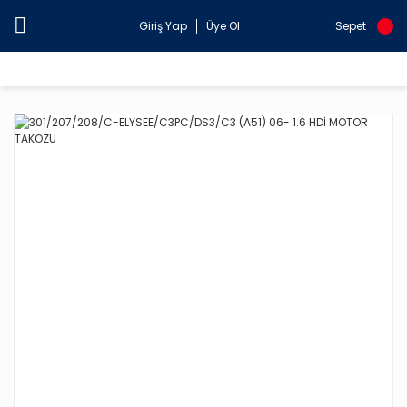
Giriş Yap
Üye Ol
Sepet