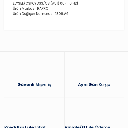
ELYSEE/C3PC/DS3/C3 (A51) 06- 1.6 HDİ
Ürün Markası: RAPRO
Ürün Değişen Numarası: 1806.A6
Bu ürüne ilk yorumu siz yapın!
Yorum Yaz
Güvenli
Alışveriş
Aynı Gün
Kargo
Kredi Kartı ile
Taksit
Havale/Eft ile
Ödeme