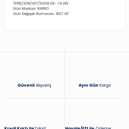
TEPEE/308/307/5008 06- 1.6 HDİ
Ürün Markası: RAPRO
Ürün Değişen Numarası: 1807.GF
Bu ürüne ilk yorumu siz yapın!
Yorum Yaz
Güvenli
Alışveriş
Aynı Gün
Kargo
Kredi Kartı ile
Taksit
Havale/Eft ile
Ödeme