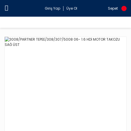
Giriş Yap
Üye Ol
Sepet