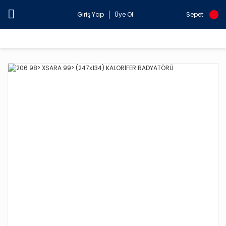
Giriş Yap
Üye Ol
Sepet