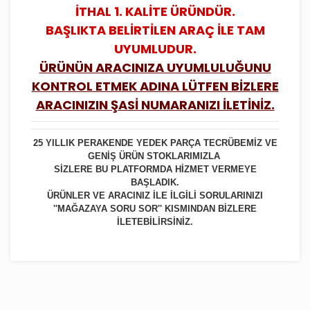
İTHAL 1. KALİTE ÜRÜNDÜR.
BAŞLIKTA BELİRTİLEN ARAÇ İLE TAM
UYUMLUDUR.
ÜRÜNÜN ARACINIZA UYUMLULUĞUNU
KONTROL ETMEK ADINA LÜTFEN BİZLERE
ARACINIZIN ŞASİ NUMARANIZI İLETİNİZ.
25 YILLIK PERAKENDE YEDEK PARÇA TECRÜBEMİZ VE
GENİŞ ÜRÜN STOKLARIMIZLA
SİZLERE BU PLATFORMDA HİZMET VERMEYE
BAŞLADIK.
ÜRÜNLER VE ARACINIZ İLE İLGİLİ SORULARINIZI
''MAĞAZAYA SORU SOR'' KISMINDAN BİZLERE
İLETEBİLİRSİNİZ.
Bu ürüne ilk yorumu siz yapın!
Yorum Yaz