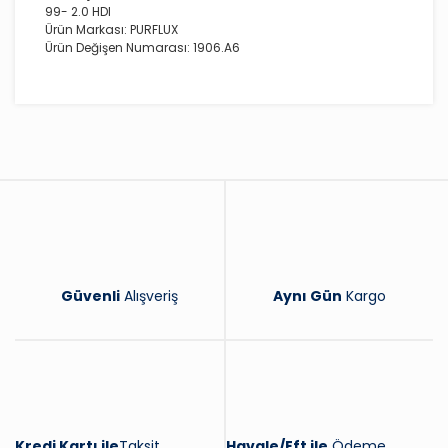
99- 2.0 HDI
Ürün Markası: PURFLUX
Ürün Değişen Numarası: 1906.A6
Bu ürüne ilk yorumu siz yapın!
Yorum Yaz
Güvenli
Alışveriş
Aynı Gün
Kargo
Kredi Kartı ile
Taksit
Havale/Eft ile
Ödeme