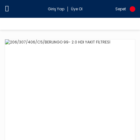
Giriş Yap
Üye Ol
Sepet