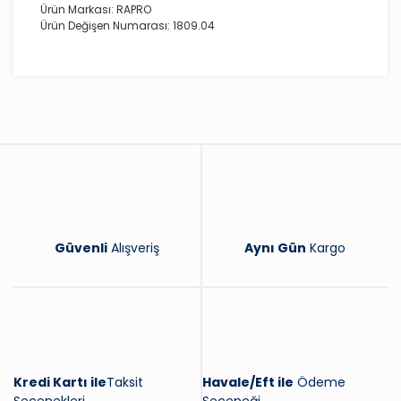
Ürün Markası: RAPRO
Ürün Değişen Numarası: 1809.04
Bu ürüne ilk yorumu siz yapın!
Yorum Yaz
Güvenli
Alışveriş
Aynı Gün
Kargo
Kredi Kartı ile
Taksit
Havale/Eft ile
Ödeme