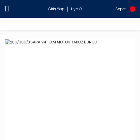
Giriş Yap
Üye Ol
Sepet