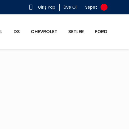
Giriş Yap
Üye Ol
Sepet
L
DS
CHEVROLET
SETLER
FORD