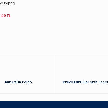
po Kapağı
GEOT -
 (Orjinal)
,09 TL
1306J5
Aynı Gün
Kargo
Kredi Kartı ile
Taksit Seçen