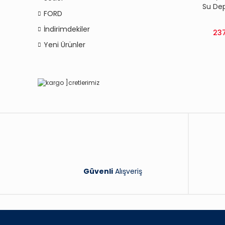
Su De
FORD
PEU
CİTROEN
İndirimdekiler
237
- 
Yeni Ürünler
Güvenli
Alışveriş