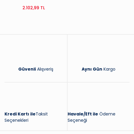
(1613573580)
2.102,99 TL
Güvenli
Alışveriş
Aynı Gün
Kargo
Kredi Kartı ile
Taksit
Havale/Eft ile
Ödeme
Seçenekleri
Seçeneği