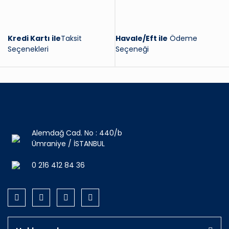
Kredi Kartı ile
Taksit
Havale/Eft ile
Ödeme
Seçenekleri
Seçeneği
Alemdağ Cad. No : 440/b
Ümraniye / İSTANBUL
0 216 412 84 36