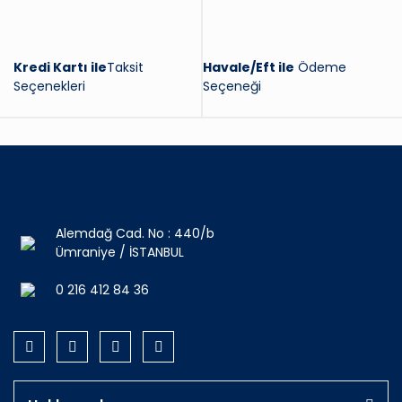
Kredi Kartı ile
Taksit
Havale/Eft ile
Ödeme
Seçenekleri
Seçeneği
Alemdağ Cad. No : 440/b
Ümraniye / İSTANBUL
0 216 412 84 36