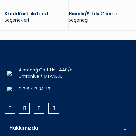
Kredi Kartı ile
Taksit
Havale/Eft ile
Ödeme
Seçenekleri
Seçeneği
Alemdağ Cad. No : 440/b
Ümraniye / İSTANBUL
0 216 412 84 36
Hakkımızda