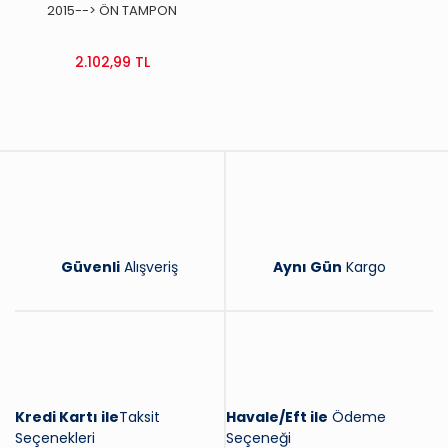
2015--> ÖN TAMPON
PANJURU IZGARASI
(1613573580)
2.102,99 TL
Güvenli
Alışveriş
Aynı Gün
Kargo
Kredi Kartı ile
Taksit
Havale/Eft ile
Ödeme
Seçenekleri
Seçeneği