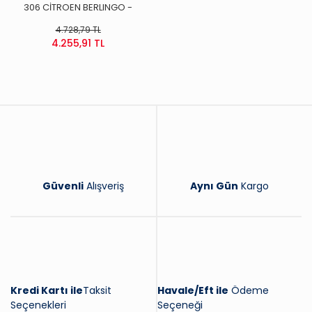
306 CİTROEN BERLINGO -
XSARA 1,8D-1,9D DEBRIYAJ SETI
4.728,79 TL
4.255,91 TL
Güvenli
Alışveriş
Aynı Gün
Kargo
Kredi Kartı ile
Taksit
Havale/Eft ile
Ödeme
Seçenekleri
Seçeneği