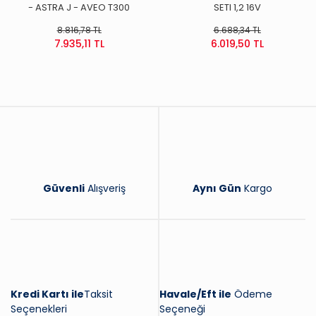
- ASTRA J - AVEO T300
SETI 1,2 16V
8.816,78 TL
6.688,34 TL
7.935,11 TL
6.019,50 TL
Güvenli
Alışveriş
Aynı Gün
Kargo
Kredi Kartı ile
Taksit
Havale/Eft ile
Ödeme
Seçenekleri
Seçeneği