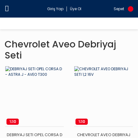
Giriş Yap
Üye Ol
Sepet
Chevrolet Aveo Debriyaj
Seti
%
10
%
10
DEBRIYAJ SETI OPEL CORSA D
CHEVROLET AVEO DEBRIYAJ