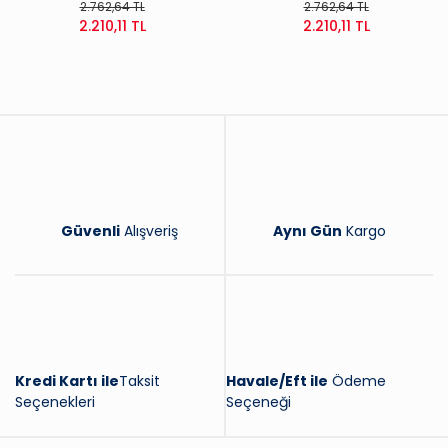
2.762,64 TL
2.762,64 TL
2.210,11 TL
2.210,11 TL
Güvenli
Alışveriş
Aynı Gün
Kargo
Kredi Kartı ile
Taksit
Havale/Eft ile
Ödeme
Seçenekleri
Seçeneği